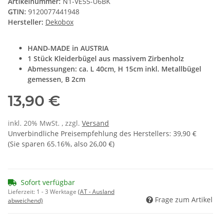
Artikelnummer:
N1-VE55-U6BK
GTIN:
9120077441948
Hersteller:
Dekobox
HAND-MADE in AUSTRIA
1 Stück Kleiderbügel aus massivem Zirbenholz
Abmessungen: ca. L 40cm, H 15cm inkl. Metallbügel
gemessen, B 2cm
13,90 €
inkl. 20% MwSt. , zzgl.
Versand
Unverbindliche Preisempfehlung des Herstellers
:
39,90 €
(Sie sparen
65.16%
, also
26,00 €
)
Sofort verfügbar
Lieferzeit:
1 - 3 Werktage
(AT - Ausland
Frage zum Artikel
abweichend)