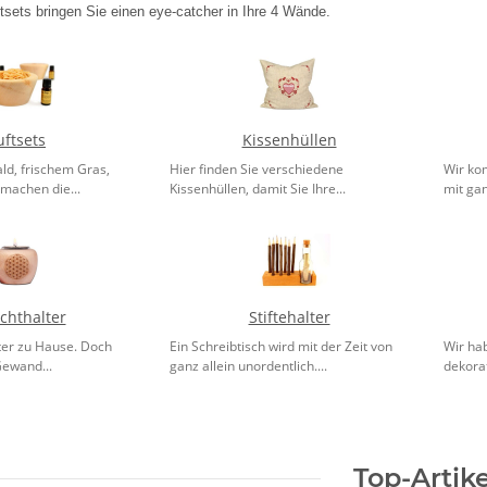
sets bringen Sie einen eye-catcher in Ihre 4 Wände.
ftsets
Kissenhüllen
ld, frischem Gras,
Hier finden Sie verschiedene
Wir ko
machen die...
Kissenhüllen, damit Sie Ihre...
mit gan
ichthalter
Stiftehalter
hter zu Hause. Doch
Ein Schreibtisch wird mit der Zeit von
Wir ha
ewand...
ganz allein unordentlich....
dekorat
Top-Artike