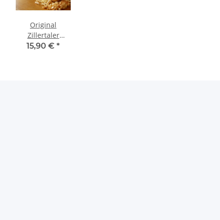
Original
te
Zillertaler
Zirbenkugel -
15,90 €
*
7cm - im
exklusiven
Geschenkkarton
mit
Zirbenholzspäne