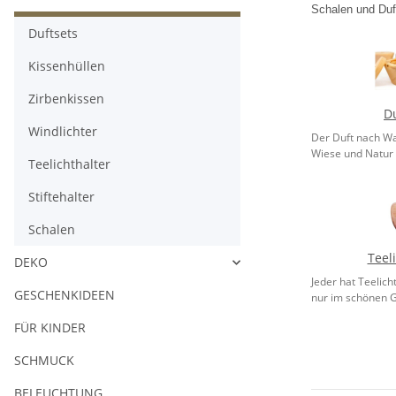
Schalen und Duft
Duftsets
Kissenhüllen
Zirbenkissen
Du
Windlichter
Der Duft nach Wa
Wiese und Natur 
Teelichthalter
Stiftehalter
Schalen
Teel
DEKO
Jeder hat Teelic
GESCHENKIDEEN
nur im schönen G
FÜR KINDER
SCHMUCK
BELEUCHTUNG