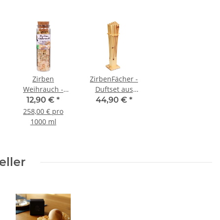
n
Zirben
ZirbenFächer -
Weihrauch -
Duftset aus
Premium
Zirbenholz XL -
12,90 €
*
44,90 €
*
r
Weihrauch mit
43cm Höhe -
258,00 € pro
Zirbennadeln
natürlicher
1000 ml
und
Raumduft
Zirbenspäne
eller