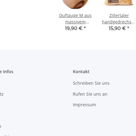
Duftauge M aus
Zillertaler
massivem
handgedrechsel
Zirbenholz -
Zirbenspäne
19,90 €
*
15,90 €
*
Duftspender für
Nachfüllpack -
ätherische Öle -
ca. 40x30 cm -
mit Schutz vor
ca. 400g
Überdosierung
e Infos
Kontakt
Schreiben Sie uns
tz
Rufen Sie uns an
Impressum
m