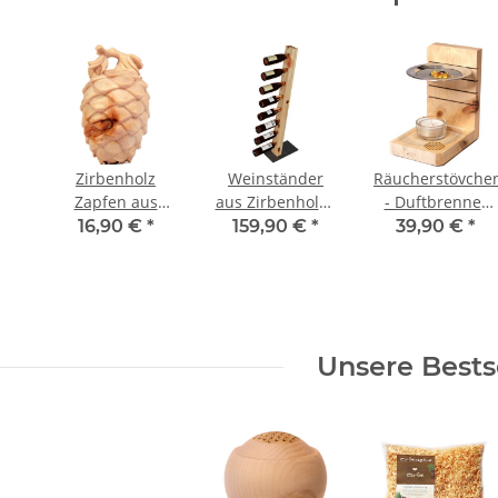
Zirbenholz
Weinständer
Räucherstövche
Zapfen aus
aus Zirbenholz -
- Duftbrenner
Tiroler Zirbe
für 8 Flaschen -
aus Zirbenholz -
16,90 €
*
159,90 €
*
39,90 €
*
geschnitzt
100cm Höhe -
höhenverstellba
Weinregal
Unsere Bests