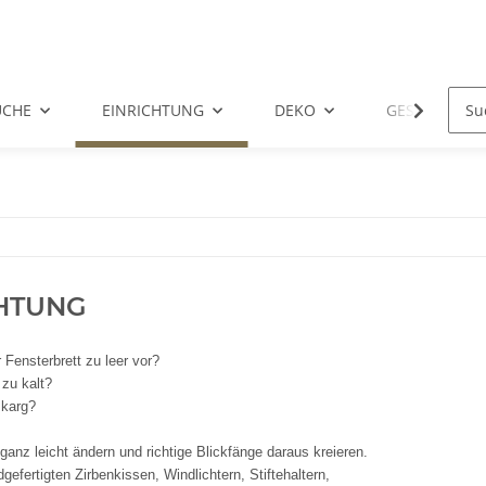
ÜCHE
EINRICHTUNG
DEKO
GESCHENKID
HTUNG
Fensterbrett zu leer vor?
 zu kalt?
 karg?
anz leicht ändern und richtige Blickfänge daraus kreieren.
gefertigten Zirbenkissen, Windlichtern, Stiftehaltern,