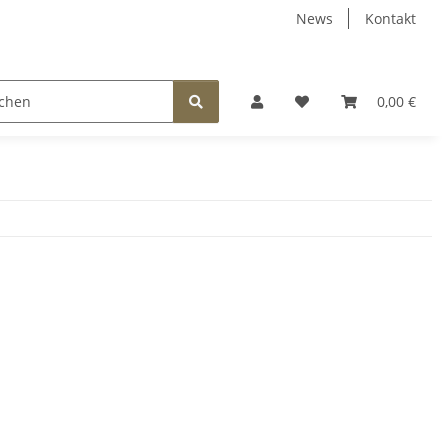
News
Kontakt
EEN
FÜR KINDER
SCHMUCK
BELEUCHTUNG
0,00 €