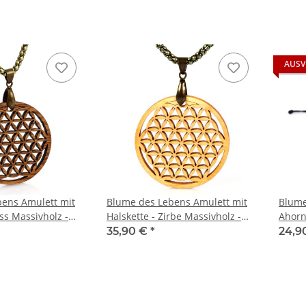
AUSV
ens Amulett mit
Blume des Lebens Amulett mit
Blume
ss Massivholz -
Halskette - Zirbe Massivholz -
Ahorn
m Etui
inkl. modernem Etui
Bändc
35,90 €
*
24,9