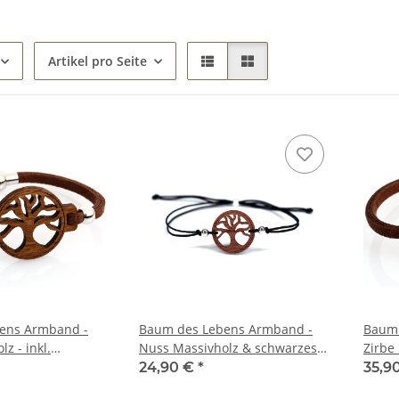
Artikel pro Seite
ens Armband -
Baum des Lebens Armband -
Baum 
z - inkl.
Nuss Massivholz & schwarzes
Zirbe 
i
Bändchen - inkl. modernem Etui
moder
24,90 €
*
35,9