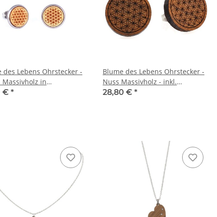
 des Lebens Ohrstecker -
Blume des Lebens Ohrstecker -
 Massivholz in
Nuss Massivholz - inkl.
tahlfassung Ø10 - inkl.
modernem Etui
0 €
*
28,80 €
*
nem Etui …