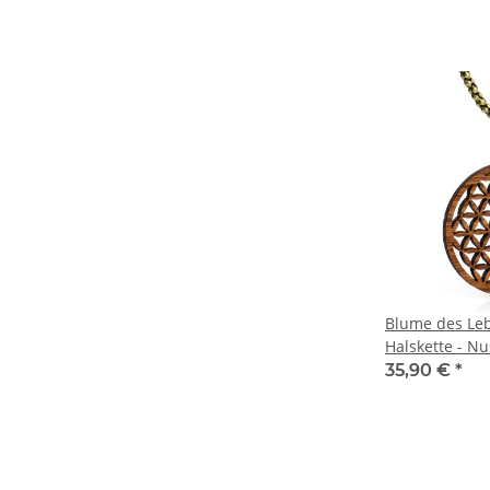
Blume des Leb
Halskette - Nu
inkl. moderne
35,90 €
*