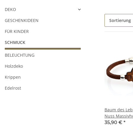
DEKO
GESCHENKIDEEN
Sortierung
FÜR KINDER
SCHMUCK
BELEUCHTUNG
Holzdeko
Krippen
Edelrost
Baum des Leb
Nuss Massivhol
modernem Etu
35,90 €
*