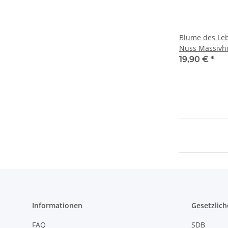
Blume des Leb
Nuss Massivho
Edelstahlfassu
19,90 €
*
modernem Etu
Informationen
Gesetzlich
FAQ
SDB