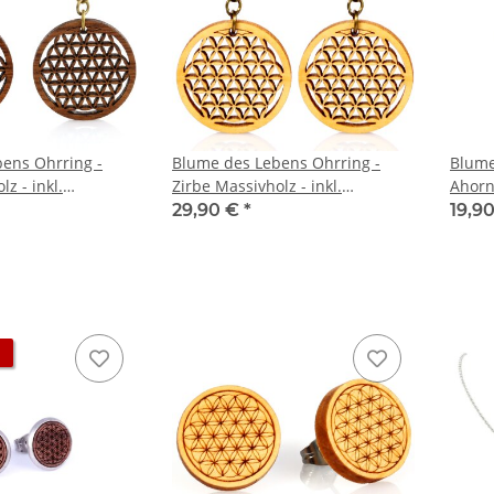
ens Ohrring -
Blume des Lebens Ohrring -
Blume
z - inkl.
Zirbe Massivholz - inkl.
Ahorn
i
modernem Etui
Edels
29,90 €
*
19,9
moder