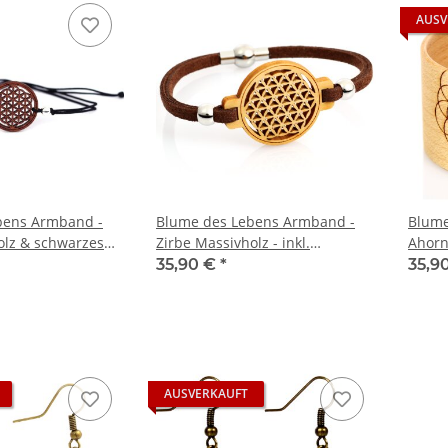
AUSV
bens Armband -
Blume des Lebens Armband -
Blume
olz & schwarzes
Zirbe Massivholz - inkl.
Ahorn 
kl. modernem Etui
modernem Etui
moder
35,90 €
*
35,9
AUSVERKAUFT