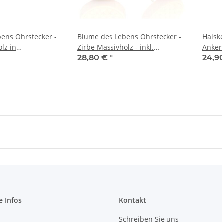
ens Ohrstecker -
Blume des Lebens Ohrstecker -
Halsk
lz in
Zirbe Massivholz - inkl.
Anker
ng Ø10 - inkl.
modernem Etui
Etui
28,80 €
*
24,9
i …
e Infos
Kontakt
Schreiben Sie uns