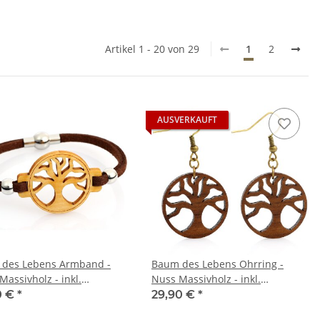
Artikel 1 - 20 von 29
1
2
AUSVERKAUFT
des Lebens Armband -
Baum des Lebens Ohrring -
Massivholz - inkl.
Nuss Massivholz - inkl.
nem Etui
modernem Etui
0 €
*
29,90 €
*