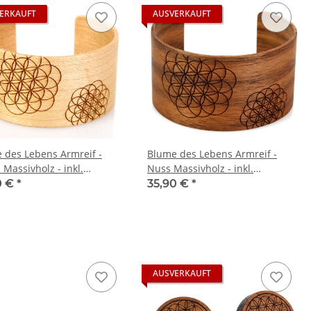
ERKAUFT
AUSVERKAUFT
 des Lebens Armreif -
Blume des Lebens Armreif -
Massivholz - inkl.
Nuss Massivholz - inkl.
nem Etui
modernem Etui
0 €
*
35,90 €
*
AUSVERKAUFT