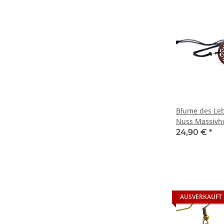
Blume des Le
Nuss Massivh
Bändchen - in
24,90 €
*
AUSVERKAUFT