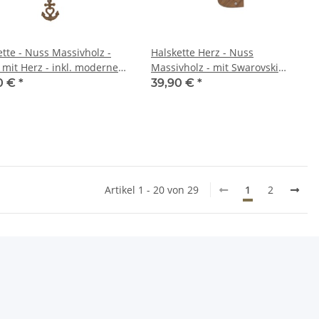
ette - Nuss Massivholz -
Halskette Herz - Nuss
 mit Herz - inkl. modernem
Massivholz - mit Swarovski
Kristallen - Edelstahlkette
0 €
*
39,90 €
*
Artikel 1 - 20 von 29
1
2