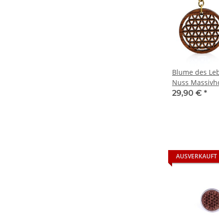
Blume des Leb
Nuss Massivhol
modernem Etu
29,90 €
*
AUSVERKAUFT