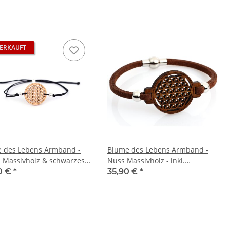
ERKAUFT
 des Lebens Armband -
Blume des Lebens Armband -
 Massivholz & schwarzes
Nuss Massivholz - inkl.
hen - inkl. modernem Etui
modernem Etui
0 €
*
35,90 €
*