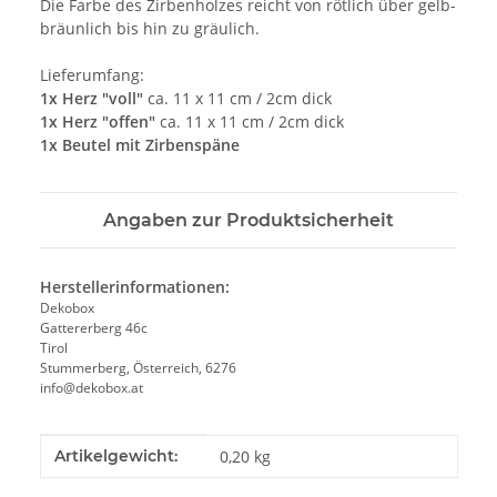
Die Farbe des Zirbenholzes reicht von rötlich über gelb-
bräunlich bis hin zu gräulich.
Lieferumfang:
1x Herz "voll"
ca. 11 x 11 cm / 2cm dick
1x Herz "offen"
ca. 11 x 11 cm / 2cm dick
1x Beutel mit Zirbenspäne
Angaben zur Produktsicherheit
Herstellerinformationen:
Dekobox
Gattererberg 46c
Tirol
Stummerberg, Österreich, 6276
info@dekobox.at
Produkteigenschaft
Wert
Artikelgewicht:
0,20
kg