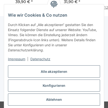
Zirbenspäne & Zirbenöl
& Zirbenspäne & Herz &
höc
39,90 €
*
31,90 €
*
- "Zirbendose"
Zirbenöl
Dest
12
Wie wir Cookies & Co nutzen
Durch Klicken auf „Alle akzeptieren“ gestatten Sie den
Einsatz folgender Dienste auf unserer Website: YouTube,
Vimeo. Sie können die Einstellung jederzeit ändern
(Fingerabdruck-Icon links unten). Weitere Details finden
Informationen
Sie unter
Konfigurieren
und in unserer
Datenschutzerklärung
.
Gesetzliche Infos
Impressum
|
Datenschutz
Kontakt
Alle akzeptieren
Konfigurieren
Vertrag widerrufen
* Alle Preise inkl. gesetzlicher USt., zzgl.
Versand
Ablehnen
© Marco Mayrhofer