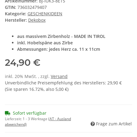
Artikelnummer:
BJ-IUK3-8ET5
GTIN:
736032479407
Kategorie:
GESCHENKIDEEN
Hersteller:
Dekobox
aus massivem Zirbenholz - MADE IN TIROL
inkl. Hobelspäne aus Zirbe
Abmessungen: jedes Herz ca. 11 x 11cm
24,90 €
inkl. 20% MwSt. , zzgl.
Versand
Unverbindliche Preisempfehlung des Herstellers
:
29,90 €
(Sie sparen
16.72%
, also
5,00 €
)
Sofort verfügbar
Lieferzeit:
1 - 3 Werktage
(AT - Ausland
Frage zum Artikel
abweichend)