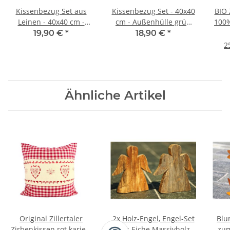
Kissenbezug Set aus
Kissenbezug Set - 40x40
BIO 
Leinen - 40x40 cm -
cm - Außenhülle grün
100%
Außenhülle rotes Herz
kariert mit Hirsch inkl.
un
19,90 €
*
18,90 €
*
inkl. Innenkissen zum
Innenkissen zum
2
Befüllen - ideal für z.B.
Befüllen - ideal für z.B.
Zirbenkissen,
Zirbenkissen,
Kernkissen,
Kernkissen,
Kräuterkissen
Kräuterkissen
Ähnliche Artikel
Original Zillertaler
2x Holz-Engel, Engel-Set
Blu
Zirbenkissen rot kariert
aus Eiche Massivholz
zum