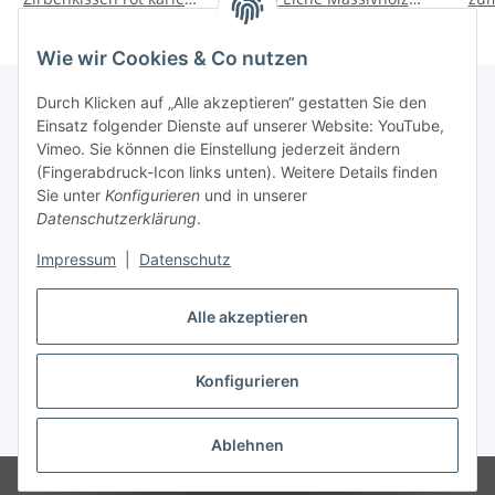
mit Herzen 40x40 cm,
ohne Rinde XL - Höhe ca.
Ed
32,90 €
*
18,90 €
*
Tiroler Handarbeit
23cm
Wie wir Cookies & Co nutzen
Durch Klicken auf „Alle akzeptieren“ gestatten Sie den
Einsatz folgender Dienste auf unserer Website: YouTube,
Vimeo. Sie können die Einstellung jederzeit ändern
(Fingerabdruck-Icon links unten). Weitere Details finden
Informationen
Sie unter
Konfigurieren
und in unserer
Datenschutzerklärung
.
Gesetzliche Infos
Impressum
|
Datenschutz
Kontakt
Alle akzeptieren
Konfigurieren
Vertrag widerrufen
* Alle Preise inkl. gesetzlicher USt., zzgl.
Versand
Ablehnen
© Marco Mayrhofer