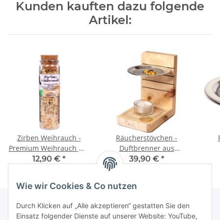
Kunden kauften dazu folgende
Artikel:
Zirben Weihrauch -
Räucherstövchen -
Premium Weihrauch mit
Duftbrenner aus
Zirbennadeln und
Zirbenholz -
Ede
12,90 €
*
39,90 €
*
Zirbenspäne
höhenverstellbar
258,00 € pro 1000 ml
R
Wie wir Cookies & Co nutzen
Durch Klicken auf „Alle akzeptieren“ gestatten Sie den
Einsatz folgender Dienste auf unserer Website: YouTube,