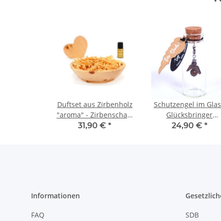
Duftset aus Zirbenholz
Schutzengel im Glas
"aroma" - Zirbenschale
Glücksbringer
& Zirbenspäne & Herz
Anhänger mit
31,90 €
*
24,90 €
*
& Zirbenöl
Swarovski Kristallkr
und Tigerauge
Edelstein
Informationen
Gesetzlich
FAQ
SDB