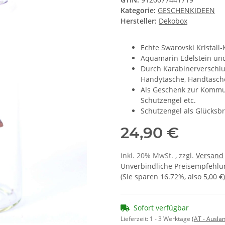
Kategorie:
GESCHENKIDEEN
Hersteller:
Dekobox
Echte Swarovski Kristall
Aquamarin Edelstein und
Durch Karabinerverschlu
Handytasche, Handtasche
Als Geschenk zur Kommun
Schutzengel etc.
Schutzengel als Glücksbr
24,90 €
inkl. 20% MwSt. , zzgl.
Versand
Unverbindliche Preisempfehlun
(Sie sparen
16.72%
, also
5,00 €
)
Sofort verfügbar
Lieferzeit:
1 - 3 Werktage
(AT - Ausla