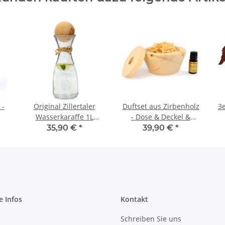
 -
Original Zillertaler
Duftset aus Zirbenholz
3e
Wasserkaraffe 1L
- Dose & Deckel &
"Rocco" inkl.
Zirbenspäne & Zirbenöl
35,90 €
*
39,90 €
*
one
Zirbenkugel XL -
- "Zirbendose"
Zirbenwasser
e Infos
Kontakt
Schreiben Sie uns