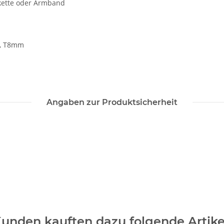
kette oder Armband
m, T8mm
Angaben zur Produktsicherheit
unden kauften dazu folgende Artike