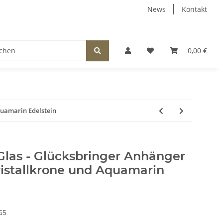
News
Kontakt
EEN
FÜR KINDER
SCHMUCK
BELEUCHTUNG
0,00 €
quamarin Edelstein
Glas - Glücksbringer Anhänger
ristallkrone und Aquamarin
G5