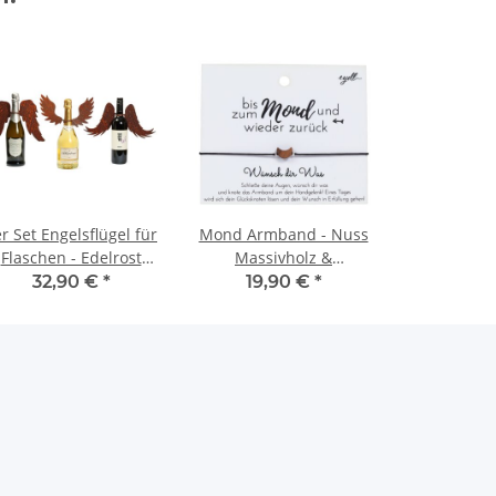
r Set Engelsflügel für
Mond Armband - Nuss
Flaschen - Edelrost
Massivholz &
Flaschendeko - zum
schwarzes Bändchen -
32,90 €
*
19,90 €
*
Wickeln
Glücksknoten