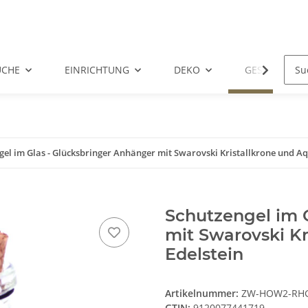
ÜCHE
EINRICHTUNG
DEKO
GESCHENKID
gel im Glas - Glücksbringer Anhänger mit Swarovski Kristallkrone und A
Schutzengel im 
mit Swarovski K
Edelstein
Artikelnummer:
ZW-HOW2-RH
GTIN:
9120077441719