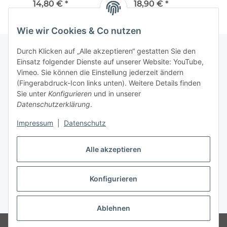
Zirbenspäne &
15cm, Dicke ca. 6cm -
ca.
14,80 €
*
18,90 €
*
Geschenkverpackung -
Made in Tirol
148,00 € pro 100 ml
"aroma 10ml"
Wie wir Cookies & Co nutzen
Durch Klicken auf „Alle akzeptieren“ gestatten Sie den
Einsatz folgender Dienste auf unserer Website: YouTube,
Vimeo. Sie können die Einstellung jederzeit ändern
(Fingerabdruck-Icon links unten). Weitere Details finden
Informationen
Sie unter
Konfigurieren
und in unserer
Datenschutzerklärung
.
Gesetzliche Infos
Impressum
|
Datenschutz
Kontakt
Alle akzeptieren
Konfigurieren
Vertrag widerrufen
* Alle Preise inkl. gesetzlicher USt., zzgl.
Versand
Ablehnen
© Marco Mayrhofer