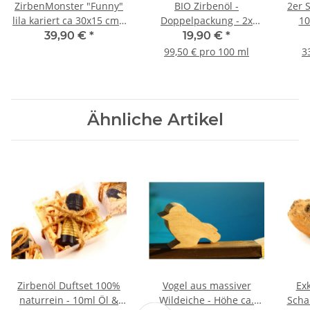
ZirbenMonster "Funny"
BIO Zirbenöl -
2er 
lila kariert ca 30x15 cm -
Doppelpackung - 2x
10
gefüllt mit Tiroler
10ml - 100% naturrein
3
39,90 €
*
19,90 €
*
Zirbenflocken
AT-BIO-302
Rau
99,50 € pro 100 ml
3
Ähnliche Artikel
Zirbenöl Duftset 100%
Vogel aus massiver
Ex
naturrein - 10ml Öl &
Wildeiche - Höhe ca.
Scha