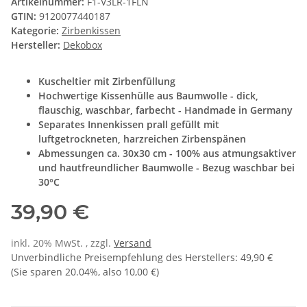
Artikelnummer:
F1-V3LR-1FLN
GTIN:
9120077440187
Kategorie:
Zirbenkissen
Hersteller:
Dekobox
Kuscheltier mit Zirbenfüllung
Hochwertige Kissenhülle aus Baumwolle - dick,
flauschig, waschbar, farbecht - Handmade in Germany
Separates Innenkissen prall gefüllt mit
luftgetrockneten, harzreichen Zirbenspänen
Abmessungen ca. 30x30 cm - 100% aus atmungsaktiver
und hautfreundlicher Baumwolle - Bezug waschbar bei
30°C
39,90 €
inkl. 20% MwSt. , zzgl.
Versand
Unverbindliche Preisempfehlung des Herstellers
:
49,90 €
(Sie sparen
20.04%
, also
10,00 €
)