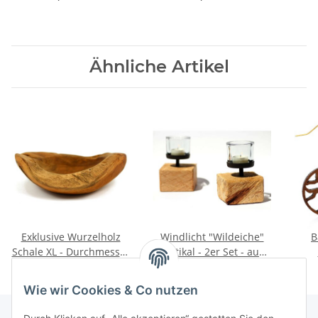
15x15 cm
Ähnliche Artikel
Exklusive Wurzelholz
Windlicht "Wildeiche"
B
Schale XL - Durchmesser
rustikal - 2er Set - aus
ca. 30cm, Teakholz
Eiche inkl. Glas - 4 Teilig
M
34,90 €
*
24,90 €
*
- Made in Tirol
Wie wir Cookies & Co nutzen