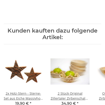
Kunden kauften dazu folgende
Artikel:
2x Holz-Stern - Sterne-
2 Stück Original
O
Set aus Eiche Massivholz
Zillertaler Zirbenschalen
Zir
mit Rinde - 20x20 &
- Ø ca. 16cm
19,90 €
*
34,90 €
*