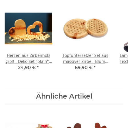
Herzen aus Zirbenholz
Topfuntersetzer Set aus
Lamp
groß - Deko Set "plain" -
massiver Zirbe - Blume
Tisc
3 Teilig - Duftset
des Lebens - Ø 21 & 18
ink
24,90 €
*
69,90 €
*
cm
Ähnliche Artikel