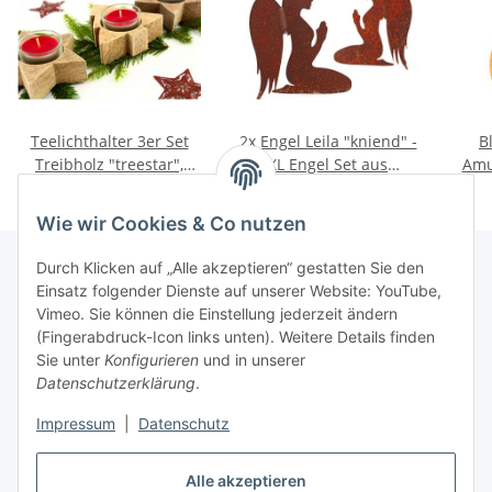
Teelichthalter 3er Set
2x Engel Leila "kniend" -
B
Treibholz "treestar",
XL Engel Set aus
Amul
Windlichter aus
Edelrost
Zirb
19,90 €
*
34,90 €
*
Schwemmholz inkl.
Wie wir Cookies & Co nutzen
Glaseinsätze
Durch Klicken auf „Alle akzeptieren“ gestatten Sie den
Einsatz folgender Dienste auf unserer Website: YouTube,
Vimeo. Sie können die Einstellung jederzeit ändern
(Fingerabdruck-Icon links unten). Weitere Details finden
Informationen
Sie unter
Konfigurieren
und in unserer
Datenschutzerklärung
.
Gesetzliche Infos
Impressum
|
Datenschutz
Kontakt
Alle akzeptieren