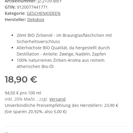
Artikelnummer:
JZ-J1U9-BIEY
GTIN:
9120077441771
Kategorie:
GESCHENKIDEEN
Hersteller:
Dekobox
20ml BIO Zirbenöl - im Braunglasfläschchen mit
Sicherheitsverschluss
Allerhöchste BIO Qualität, da hergestellt durch
Destillation - Anteile: Zweige, Nadeln, Zapfen
100% naturreines Zirben-Aroma aus reinem
ätherischen Bio-Öl
18,90 €
94,50 € pro 100 ml
inkl. 20% MwSt. , zzgl.
Versand
Unverbindliche Preisempfehlung des Herstellers
:
23,90 €
(Sie sparen
20.92%
, also
5,00 €
)