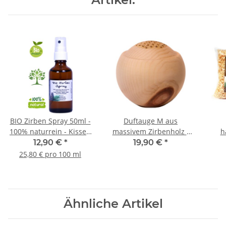
BIO Zirben Spray 50ml -
Duftauge M aus
100% naturrein - Kissen
massivem Zirbenholz -
h
und Raum-Spray AT-
Duftspender für
12,90 €
*
19,90 €
*
BIO-302
ätherische Öle - mit
Nach
25,80 € pro 100 ml
Schutz vor
Überdosierung
Ähnliche Artikel