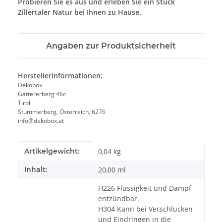
Probieren Sie es aus und erleben Sie ein Stück
Zillertaler Natur bei Ihnen zu Hause.
Angaben zur Produktsicherheit
Herstellerinformationen:
Dekobox
Gattererberg 46c
Tirol
Stummerberg, Österreich, 6276
info@dekobox.at
Produkteigenschaft
Wert
Artikelgewicht:
0,04
kg
Inhalt:
20,00 ml
H226 Flüssigkeit und Dampf
entzündbar.
H304 Kann bei Verschlucken
und Eindringen in die