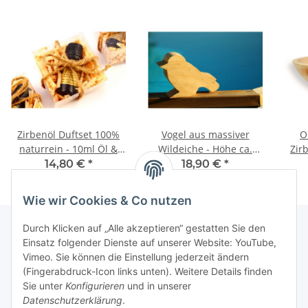
Zirbenöl Duftset 100%
Vogel aus massiver
O
naturrein - 10ml Öl &
Wildeiche - Höhe ca.
Zir
Zirbenspäne &
15cm, Dicke ca. 6cm -
14,80 €
*
18,90 €
*
Geschenkverpackung -
Made in Tirol
148,00 € pro 100 ml
"aroma 10ml"
Wie wir Cookies & Co nutzen
Durch Klicken auf „Alle akzeptieren“ gestatten Sie den
Einsatz folgender Dienste auf unserer Website: YouTube,
Vimeo. Sie können die Einstellung jederzeit ändern
(Fingerabdruck-Icon links unten). Weitere Details finden
Informationen
Sie unter
Konfigurieren
und in unserer
Datenschutzerklärung
.