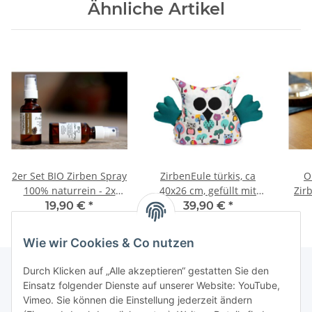
Ähnliche Artikel
2er Set BIO Zirben Spray
ZirbenEule türkis, ca
O
100% naturrein - 2x
40x26 cm, gefüllt mit
Zir
30ml - Kissen und
Tiroler Zirbenflocken
19,90 €
*
39,90 €
*
Raumspray AT-BIO-302
Ge
33,17 € pro 100 ml
Wie wir Cookies & Co nutzen
Durch Klicken auf „Alle akzeptieren“ gestatten Sie den
Einsatz folgender Dienste auf unserer Website: YouTube,
Vimeo. Sie können die Einstellung jederzeit ändern