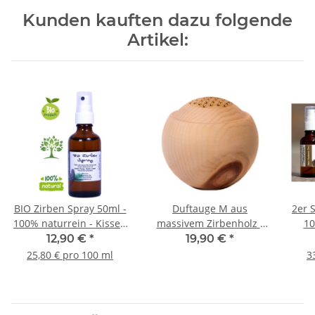
Kunden kauften dazu folgende
Artikel:
BIO Zirben Spray 50ml -
Duftauge M aus
2er 
100% naturrein - Kissen
massivem Zirbenholz -
10
und Raum-Spray AT-
Duftspender für
3
12,90 €
*
19,90 €
*
BIO-302
ätherische Öle - mit
Rau
25,80 € pro 100 ml
3
Schutz vor
Überdosierung