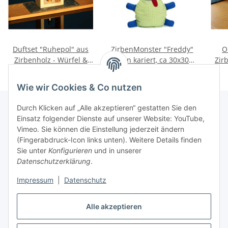
Duftset "Ruhepol" aus
ZirbenMonster "Freddy"
O
Zirbenholz - Würfel &
grün kariert, ca 30x30
Zir
Späne & Zirbenöl
cm - gefüllt mit Tiroler
34,90 €
*
39,90 €
*
Zirbenflocken
Ge
Wie wir Cookies & Co nutzen
Durch Klicken auf „Alle akzeptieren“ gestatten Sie den
Einsatz folgender Dienste auf unserer Website: YouTube,
Vimeo. Sie können die Einstellung jederzeit ändern
(Fingerabdruck-Icon links unten). Weitere Details finden
Informationen
Sie unter
Konfigurieren
und in unserer
Datenschutzerklärung
.
Gesetzliche Infos
Impressum
|
Datenschutz
Kontakt
Alle akzeptieren