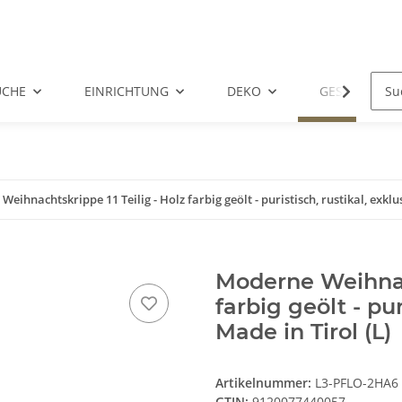
ÜCHE
EINRICHTUNG
DEKO
GESCHENKID
eihnachtskrippe 11 Teilig - Holz farbig geölt - puristisch, rustikal, exklus
Moderne Weihnach
farbig geölt - pur
Made in Tirol (L)
Artikelnummer:
L3-PFLO-2HA6
GTIN:
9120077440057