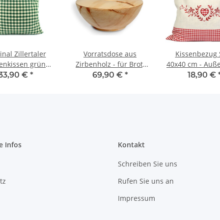
inal Zillertaler
Vorratsdose aus
Kissenbezug S
enkissen grün
Zirbenholz - für Brot,
40x40 cm - Auß
iert 40x40 cm
Getreide, Mehl, Zucker,
rot kariert mit He
33,90 €
*
69,90 €
*
18,90 €
Tee, Salz - Ø 24cm
Innenkissen
Befüllen - ideal 
Zirbenkisse
Kernkissen
Kräuterkis
e Infos
Kontakt
Schreiben Sie uns
tz
Rufen Sie uns an
Impressum