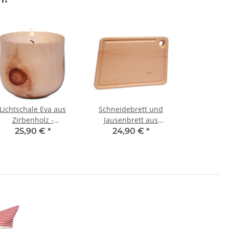
Lichtschale Eva aus
Schneidebrett und
Zirbenholz -
Jausenbrett aus
Teelichthalter
massivem Zirbenholz -
25,90 €
*
24,90 €
*
27x18x2cm