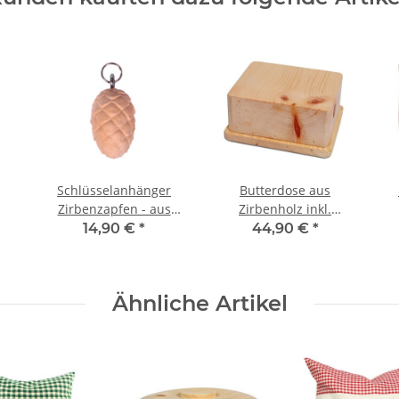
Schlüsselanhänger
Butterdose aus
Zirbenzapfen - aus
Zirbenholz inkl.
er,
Tiroler Zirbenholz -
Schieferplatte - Made
14,90 €
*
44,90 €
*
Ø
Duftanhänger aus
in Tirol
Zirbe
Ähnliche Artikel