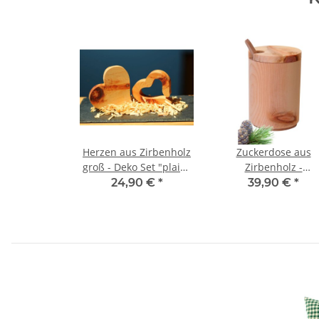
Herzen aus Zirbenholz
Zuckerdose aus
groß - Deko Set "plain"
Zirbenholz -
- 3 Teilig - Duftset
Vorratsdose für Zuck
24,90 €
*
39,90 €
*
Salz, Pfeffer, Tee - 
7cm x H11cm