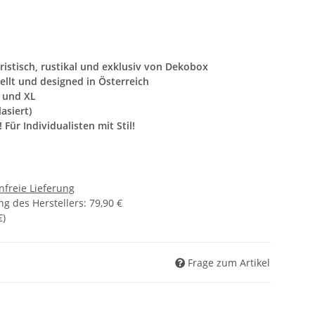
uristisch, rustikal und exklusiv von Dekobox
ellt und designed in Österreich
L und XL
asiert)
Für Individualisten mit Stil!
freie Lieferung
g des Herstellers
:
79,90 €
€
)
Frage zum Artikel