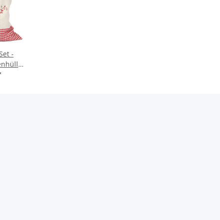
et -
enhülle
rz inkl.
*
 zum
für z.B.
n,
,
sen