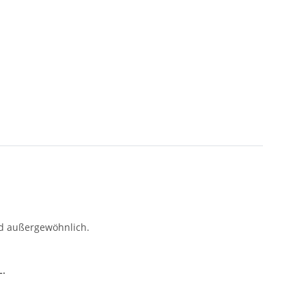
nd außergewöhnlich.
L.