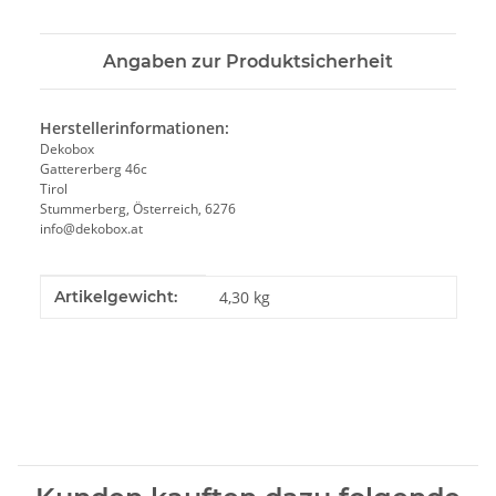
Angaben zur Produktsicherheit
Herstellerinformationen:
Dekobox
Gattererberg 46c
Tirol
Stummerberg, Österreich, 6276
info@dekobox.at
Produkteigenschaft
Wert
Artikelgewicht:
4,30
kg