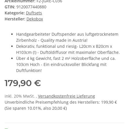
Artikelnummer:
F2-JGRE-C036
GTIN:
9120077440880
Kategorie:
Duftsets
Hersteller:
Dekobox
Handgearbeiteter Duftspender aus luftgetrocknetem
Zirbenholz - Quality made in Austria!
Dekorativ, funktional und riesig- L20cm x B20cm x
H103cm (!) - Duftöldiffusor mit maximaler Oberfläche.
Über 4 kg Gewicht, fast 2 m² Holzoberfläche und ca.
103cm Hoch - Ein eindrucksvoller Blickfang mit
Duftfunktion!
179,90 €
inkl. 20% MwSt. ,
Versandkostenfreie Lieferung
Unverbindliche Preisempfehlung des Herstellers
:
199,90 €
(Sie sparen
10.01%
, also
20,00 €
)