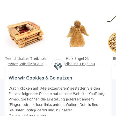
Teelichthalter Treibholz
Holz-Engel XL
B
"Vito", Windlicht aus
"Landhaus", Engel aus
Schwemmholz inkl.
Pappel Massivholz
M
14,90 €
*
49,90 €
*
Glaseinsatz
gesägt - Höhe ca. 35cm
Wie wir Cookies & Co nutzen
Durch Klicken auf „Alle akzeptieren“ gestatten Sie den
Einsatz folgender Dienste auf unserer Website: YouTube,
Vimeo. Sie können die Einstellung jederzeit ändern
(Fingerabdruck-Icon links unten). Weitere Details finden
Informationen
Sie unter
Konfigurieren
und in unserer
Datenschutzerklärung
.