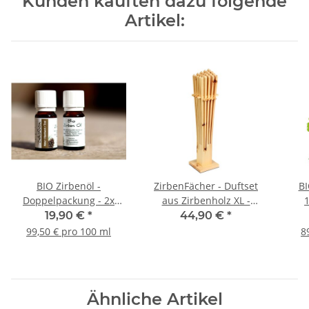
Kunden kauften dazu folgende
Artikel:
BIO Zirbenöl -
ZirbenFächer - Duftset
BI
Doppelpackung - 2x
aus Zirbenholz XL -
10ml - 100% naturrein
43cm Höhe - natürlicher
höc
19,90 €
*
44,90 €
*
AT-BIO-302
Raumduft
Dest
99,50 € pro 100 ml
8
Ähnliche Artikel