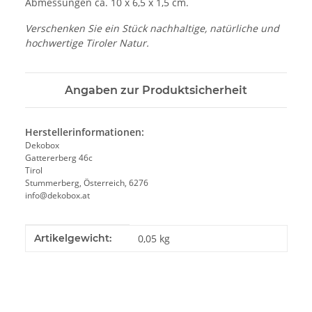
Abmessungen ca. 10 x 6,5 x 1,5 cm.
Verschenken Sie ein Stück nachhaltige, natürliche und
hochwertige Tiroler Natur.
Angaben zur Produktsicherheit
Herstellerinformationen:
Dekobox
Gattererberg 46c
Tirol
Stummerberg, Österreich, 6276
info@dekobox.at
Produkteigenschaft
Wert
Artikelgewicht:
0,05
kg