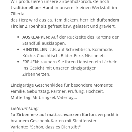
Wir produzieren unsere Zirbenholzprodukte noch
traditionell per Hand
in unserer kleinen Werkstatt im
Zillertal.
das Herz wird aus ca. 1cm dickem, herrlich
duftendem
Tiroler Zirbenholz
gefräst bzw. gelasert und graviert.
AUSKLAPPEN
: Auf der Rückseite des Kartons den
Standfuß ausklappen.
HINSTELLEN
: z.B. auf Schreibtisch, Kommode,
Küche, Couchtisch, Bilder-Ecke, Nische etc.
FREUEN
: zaubern Sie Ihren Liebsten ein Lächeln
ins Gesicht mit unseren einzigartigen
Zirbenherzen.
Einzigartige Geschenkidee für besondere Momente:
Familie, Geburtstag, Partner, Prüfung, Hochzeit,
Muttertag, Mitbringsel, Vatertag...
Lieferumfang:
1x Zirbenherz auf matt-schwarzem Karton
, verpackt in
braunem Geschenk-Karton mit Sichtfenster
Variante: "Schön, dass es Dich gibt"