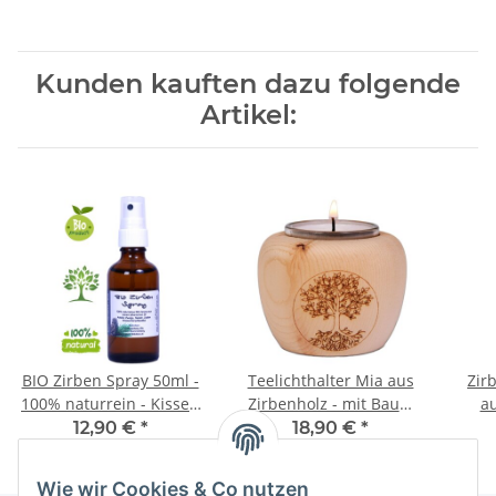
Kunden kauften dazu folgende
Artikel:
BIO Zirben Spray 50ml -
Teelichthalter Mia aus
Zir
100% naturrein - Kissen
Zirbenholz - mit Baum
au
und Raum-Spray AT-
des Lebens Lasermotiv
43cm
12,90 €
*
18,90 €
*
BIO-302
25,80 € pro 100 ml
Wie wir Cookies & Co nutzen