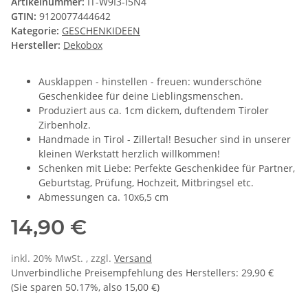
Artikelnummer:
IT-W9I3-I5N4
GTIN:
9120077444642
Kategorie:
GESCHENKIDEEN
Hersteller:
Dekobox
Ausklappen - hinstellen - freuen: wunderschöne
Geschenkidee für deine Lieblingsmenschen.
Produziert aus ca. 1cm dickem, duftendem Tiroler
Zirbenholz.
Handmade in Tirol - Zillertal! Besucher sind in unserer
kleinen Werkstatt herzlich willkommen!
Schenken mit Liebe: Perfekte Geschenkidee für Partner,
Geburtstag, Prüfung, Hochzeit, Mitbringsel etc.
Abmessungen ca. 10x6,5 cm
14,90 €
inkl. 20% MwSt. , zzgl.
Versand
Unverbindliche Preisempfehlung des Herstellers
:
29,90 €
(Sie sparen
50.17%
, also
15,00 €
)