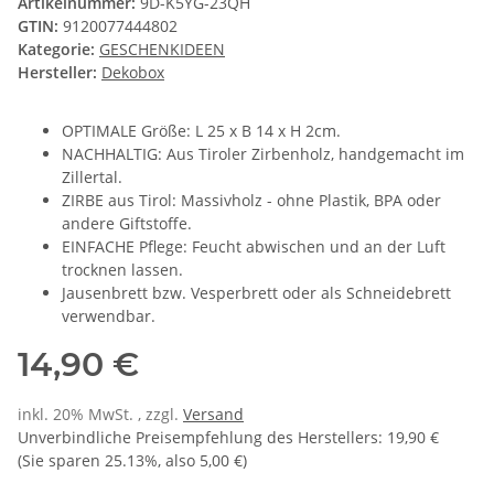
Artikelnummer:
9D-K5YG-23QH
GTIN:
9120077444802
Kategorie:
GESCHENKIDEEN
Hersteller:
Dekobox
OPTIMALE Größe: L 25 x B 14 x H 2cm.
NACHHALTIG: Aus Tiroler Zirbenholz, handgemacht im
Zillertal.
ZIRBE aus Tirol: Massivholz - ohne Plastik, BPA oder
andere Giftstoffe.
EINFACHE Pflege: Feucht abwischen und an der Luft
trocknen lassen.
Jausenbrett bzw. Vesperbrett oder als Schneidebrett
verwendbar.
14,90 €
inkl. 20% MwSt. , zzgl.
Versand
Unverbindliche Preisempfehlung des Herstellers
:
19,90 €
(Sie sparen
25.13%
, also
5,00 €
)