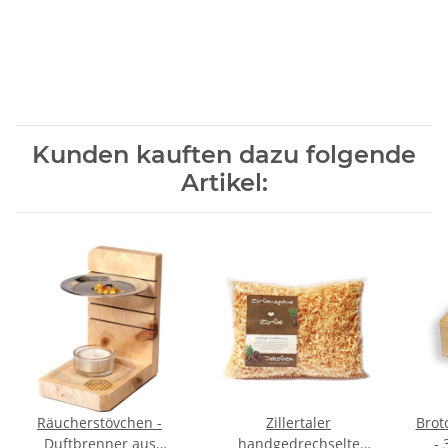
Kunden kauften dazu folgende
Artikel:
Räucherstövchen -
Zillertaler
Brot
Duftbrenner aus
handgedrechselte
- 