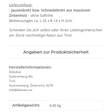
Lieferumfang:
-
Jausenbrett bzw. Schneidebrett aus massivem
Zirbenholz
- ohne Saftrille
Abmessungen ca. L 25 x B 14 x H 2cm.
Schenken Sie sich selbst oder Ihren Lieblingsmenschen
ein Stück nachhaltige Natur aus Tirol.
Angaben zur Produktsicherheit
Herstellerinformationen:
Dekobox
Gattererberg 46c
Tirol
Stummerberg, Österreich, 6276
info@dekobox.at
Produkteigenschaft
Wert
Artikelgewicht:
0,40
kg