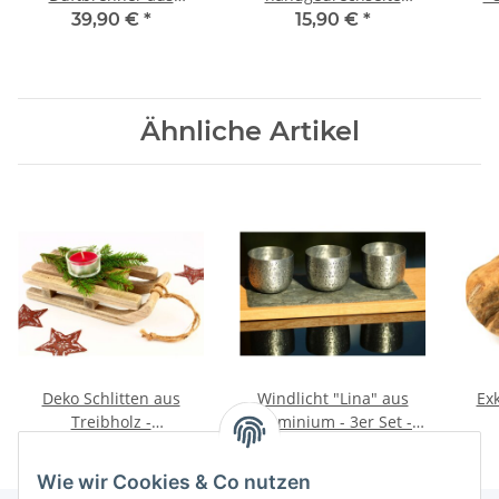
Zirbenholz -
Zirbenspäne
Deck
39,90 €
*
15,90 €
*
höhenverstellbar
Nachfüllpack - ca. 40x30
cm - ca. 400g
Ähnliche Artikel
Deko Schlitten aus
Windlicht "Lina" aus
Ex
Treibholz -
Aluminium - 3er Set -
Schwemmholz inkl.
Höhe ca. 8cm,
Dur
14,90 €
*
19,90 €
*
Teelichtglas und
Durchmesser ca. 8cm
Wie wir Cookies & Co nutzen
Metallstern