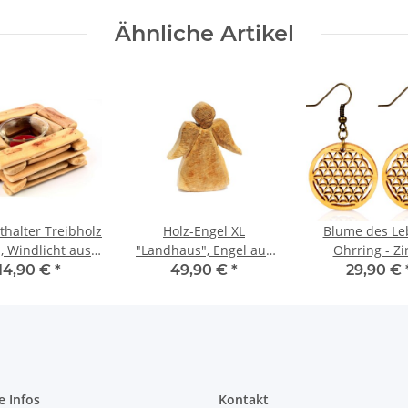
Kernkissen,
Ähnliche Artikel
Kräuterkissen
thalter Treibholz
Holz-Engel XL
Blume des Le
", Windlicht aus
"Landhaus", Engel aus
Ohrring - Zi
emmholz inkl.
Pappel Massivholz
Massivholz - i
14,90 €
*
49,90 €
*
29,90 €
Glaseinsatz
gesägt - Höhe ca. 35cm
modernem E
e Infos
Kontakt