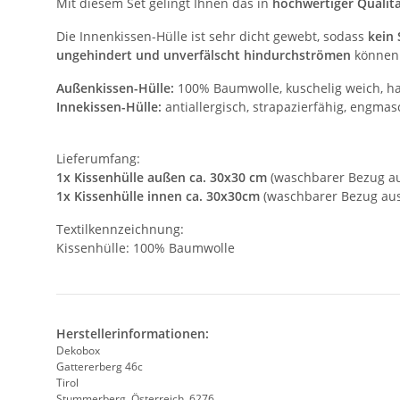
Mit diesem Set gelingt Ihnen das in
hochwertiger Qualitä
Die Innenkissen-Hülle ist sehr dicht gewebt, sodass
kein
ungehindert und unverfälscht hindurchströmen
können
Außenkissen-Hülle:
100% Baumwolle, kuschelig weich, ha
Innekissen-Hülle:
antiallergisch, strapazierfähig, engmas
Lieferumfang:
1x Kissenhülle außen ca. 30x30 cm
(waschbarer Bezug a
1x Kissenhülle innen ca. 30x30cm
(waschbarer Bezug aus
Textilkennzeichnung:
Kissenhülle: 100% Baumwolle
Herstellerinformationen:
Dekobox
Gattererberg 46c
Tirol
Stummerberg, Österreich, 6276