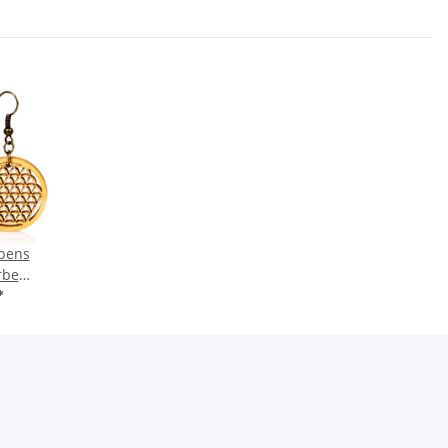
bens
rbe
nkl.
*
tui