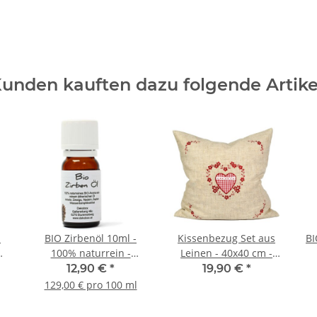
unden kauften dazu folgende Artike
-
BIO Zirbenöl 10ml -
Kissenbezug Set aus
BI
100% naturrein -
Leinen - 40x40 cm -
ch
höchste Qualität durch
Außenhülle rotes Herz
12,90 €
*
19,90 €
*
302
Destillation AT-BIO-302
inkl. Innenkissen zum
129,00 € pro 100 ml
Befüllen - ideal für z.B.
Zirbenkissen,