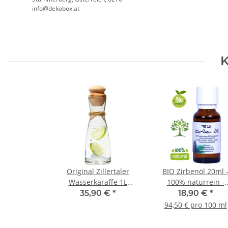
info@dekobox.at
K
Original Zillertaler
BIO Zirbenöl 20ml 
Wasserkaraffe 1L
100% naturrein -
"Ypsilon" inkl. Zirben
höchste Qualität dur
35,90 €
*
18,90 €
*
Zapfen - Zirbenwasser
Destillation AT-BIO-
94,50 € pro 100 ml