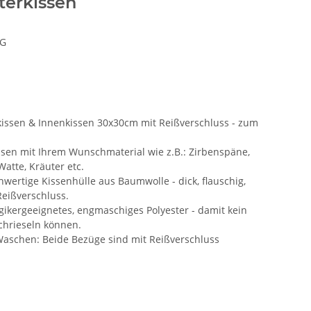
terkissen
BG
issen & Innenkissen 30x30cm mit Reißverschluss - zum
ssen mit Ihrem Wunschmaterial wie z.B.: Zirbenspäne,
Watte, Kräuter etc.
ertige Kissenhülle aus Baumwolle - dick, flauschig,
Reißverschluss.
gikergeeignetes, engmaschiges Polyester - damit kein
chrieseln können.
Waschen: Beide Bezüge sind mit Reißverschluss