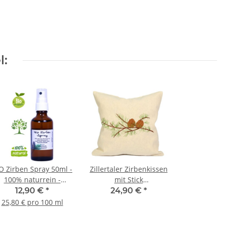
l:
O Zirben Spray 50ml -
Zillertaler Zirbenkissen
100% naturrein -
mit Stick
Kissen und Raum-
"Zirbenzapfen" - 100%
12,90 €
*
24,90 €
*
Spray AT-BIO-302
Baumwolle 30x30 cm,
25,80 € pro 100 ml
Tiroler Handarbeit