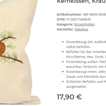
Kernkissen, Kräu
Artikelnummer:
4M-IMHX-M5
GTIN:
9120077440835
Kategorie:
Kissenhüllen
Hersteller:
Dekobox
Kissenbezug-Set: Außenk
selbst befüllen.
Befüllen Sie das Innenki
Kirschkerne, Heu, Stroh, 
Kissenbezug außen: Hochw
waschbar, farbecht, mit 
Kissenbezug innen: aller
Staub und Kleinteile dur
Einfaches Befüllen und 
ausgestattet.
17,90 €