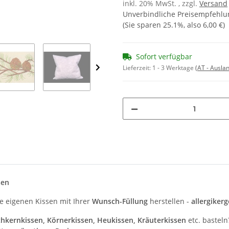
inkl. 20% MwSt. , zzgl.
Versand
Unverbindliche Preisempfehlun
(Sie sparen
25.1%
, also
6,00 €
)
Sofort verfügbar
Lieferzeit:
1 - 3 Werktage
(AT - Ausla
sen
e eigenen Kissen mit Ihrer
Wunsch-Füllung
herstellen -
allergiker
chkernkissen, Körnerkissen, Heukissen, Kräuterkissen
etc. basteln